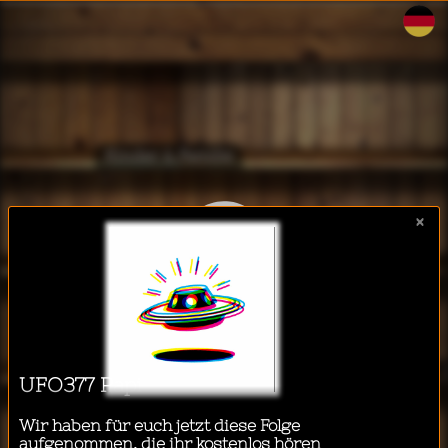
WalkeeTalkee
Kinder & Familie
×
Lifestyle & Gesundheit
Ich möchte einen Podcast
hören während...
Business & Technologie