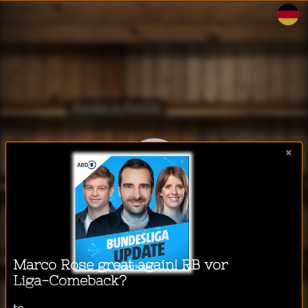
WalkeeTalkee
Kinder & Familie
×
Business & Technologie
Ich möchte einen Podcast
hören während...
Lifestyle & Gesundheit