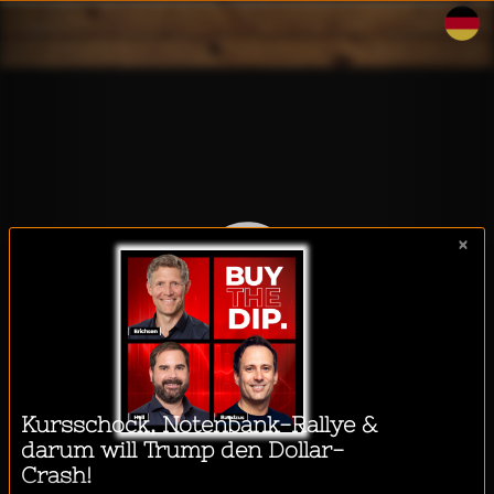
WalkeeTalkee
×
Ich möchte einen Podcast
hören während...