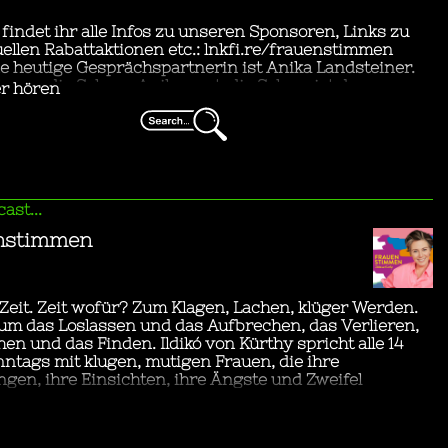
Gesundheit
Technology
t & Kultur
Games
& Family
 & Health
 & Politik
Politics
& Culture
...ich mit dem Bus in die Stadt fahre.