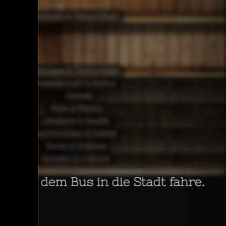
Lifestyle & Gesundheit
Business & Technology
Gesellschaft & Kultur
Games
Kids & Family
Lifestyle & Health
Nachrichten & Politik
News & Politics
Society & Culture