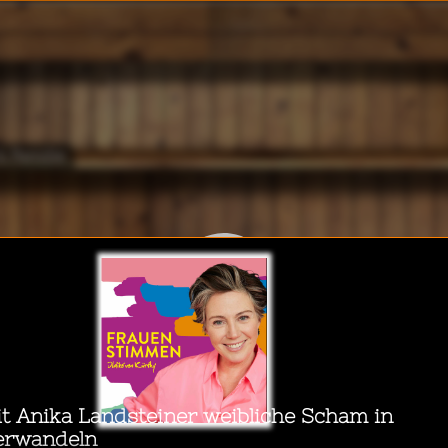
WalkeeTalkee
& Familie
echnologie
st hören während...
ational