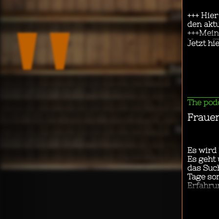
"
Lifestyle & 
Business & 
Gesellschaf
Kids 
Lifestyle
Nachrichten
News & 
Society 