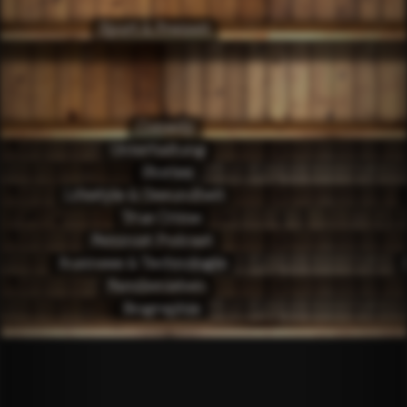
Sport & Freizeit
Comedy
Unterhaltung
Stories
Lifestyle & Gesundheit
True Crime
Feminist Podcast
Business & Technologie
Familienleben
Biographie