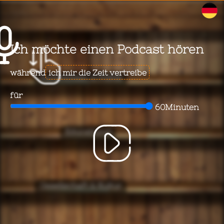
WalkeeTalkee
Ich möchte
hören
während
Nachrichten & Politik
für
Minuten
Educational
Gesellschaft & Kultur